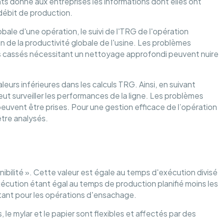
s donne aux entreprises les informations dont elles ont
débit de production.
ale d'une opération, le suivi de l'TRG de l'opération
 de la productivité globale de l'usine. Les problèmes
cs cassés nécessitant un nettoyage approfondi peuvent nuire
eurs inférieures dans les calculs TRG. Ainsi, en suivant
t surveiller les performances de la ligne. Les problèmes
uvent être prises. Pour une gestion efficace de l’opération
tre analysés.
onibilité ». Cette valeur est égale au temps d'exécution divisé
xécution étant égal au temps de production planifié moins les
rtant pour les opérations d'ensachage.
 le mylar et le papier sont flexibles et affectés par des