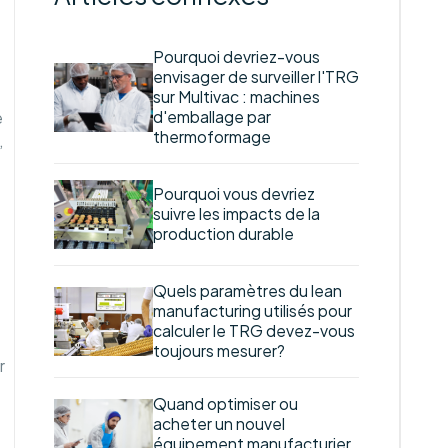
Pourquoi devriez-vous
envisager de surveiller l'TRG
sur Multivac : machines
d'emballage par
e
thermoformage
,
Pourquoi vous devriez
suivre les impacts de la
production durable
Quels paramètres du lean
manufacturing utilisés pour
calculer le TRG devez-vous
toujours mesurer?
r
Quand optimiser ou
acheter un nouvel
équipement manufacturier