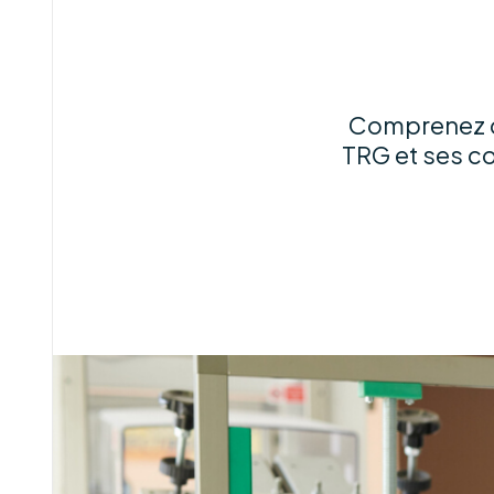
Comprenez co
TRG et ses co