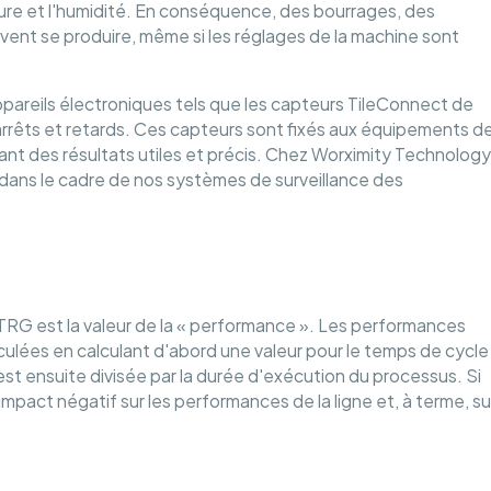
re et l'humidité. En conséquence, des bourrages, des
nt se produire, même si les réglages de la machine sont
pareils électroniques tels que les capteurs TileConnect de
arrêts et retards. Ces capteurs sont fixés aux équipements d
ant des résultats utiles et précis. Chez Worximity Technology
 dans le cadre de nos systèmes de surveillance des
TRG est la valeur de la « performance ». Les performances
culées en calculant d'abord une valeur pour le temps de cycle
 est ensuite divisée par la durée d'exécution du processus. Si
impact négatif sur les performances de la ligne et, à terme, su