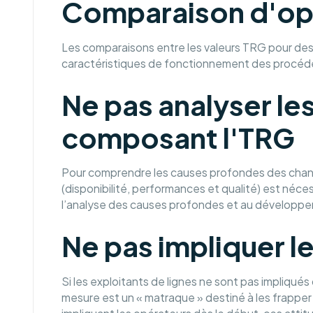
Comparaison d'opé
Les comparaisons entre les valeurs TRG pour des
caractéristiques de fonctionnement des procédés
Ne pas analyser l
composant l'TRG
Pour comprendre les causes profondes des chan
(disponibilité, performances et qualité) est néc
l’analyse des causes profondes et au développem
Ne pas impliquer l
Si les exploitants de lignes ne sont pas impliqués
mesure est un « matraque » destiné à les frapper 