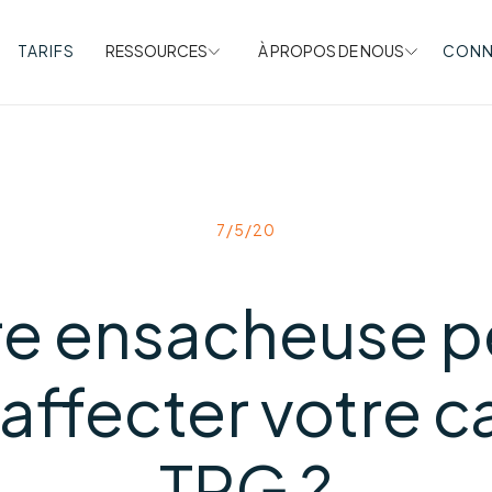
TARIFS
RESSOURCES
À PROPOS DE NOUS
CONN
7/5/20
re ensacheuse p
 affecter votre c
TRG ?