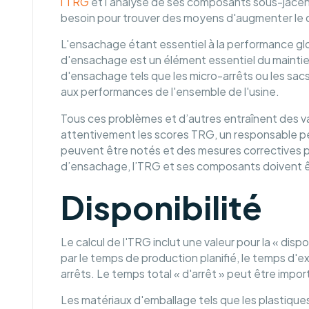
l'TRG
et l'analyse de ses composants sous-jacent
besoin pour trouver des moyens d'augmenter le 
L'ensachage étant essentiel à la performance glob
d'ensachage est un élément essentiel du maintien
d'ensachage tels que les micro-arrêts ou les sa
aux performances de l'ensemble de l'usine.
Tous ces problèmes et d’autres entraînent des val
attentivement les scores TRG, un responsable peu
peuvent être notés et des mesures correctives pe
d’ensachage, l’TRG et ses composants doivent ê
Disponibilité
Le calcul de l'TRG inclut une valeur pour la « disp
par le temps de production planifié, le temps d'e
arrêts. Le temps total « d'arrêt » peut être impo
Les matériaux d'emballage tels que les plastiques,