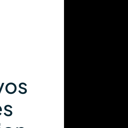
vos
és