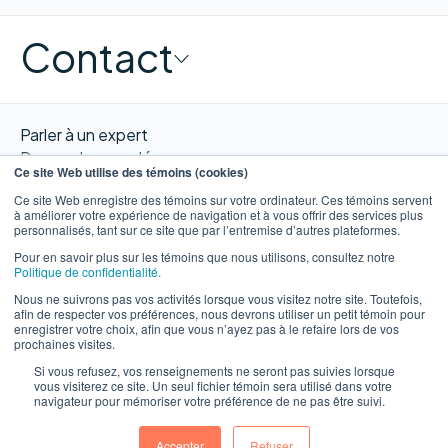
Contact
Parler à un expert
Demander une démo
Ce site Web utilise des témoins (cookies)
Obtenir un devis
Ce site Web enregistre des témoins sur votre ordinateur. Ces témoins servent
Contacter nous
à améliorer votre expérience de navigation et à vous offrir des services plus
personnalisés, tant sur ce site que par l’entremise d’autres plateformes.
Pour en savoir plus sur les témoins que nous utilisons, consultez notre
Politique de confidentialité.
Nous ne suivrons pas vos activités lorsque vous visitez notre site. Toutefois,
EN
afin de respecter vos préférences, nous devrons utiliser un petit témoin pour
enregistrer votre choix, afin que vous n’ayez pas à le refaire lors de vos
prochaines visites.
Si vous refusez, vos renseignements ne seront pas suivies lorsque
vous visiterez ce site. Un seul fichier témoin sera utilisé dans votre
navigateur pour mémoriser votre préférence de ne pas être suivi.
©WORXIMITY 2026
Avis de
Politique de
Conditions
Site web par
confidentialité
confidentialité
d'utilisation
Ulys.design
Accepter
Refuser