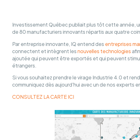
Investissement Québec publiait plus tôt cette année, u
de 80 manufacturiers innovants répartis aux quatre coin
Par entreprise innovante, IQ entend des
entreprises ma
connectent et intègrent les
nouvelles technologies
afin
ajoutée qui peuvent être exportés et qui peuvent stimul
étrangers.
Si vous souhaitez prendre le virage Industrie 4.0 et rend
communiquez dès aujourd'hui avec un de nos experts en
CONSULTEZ LA CARTE ICI