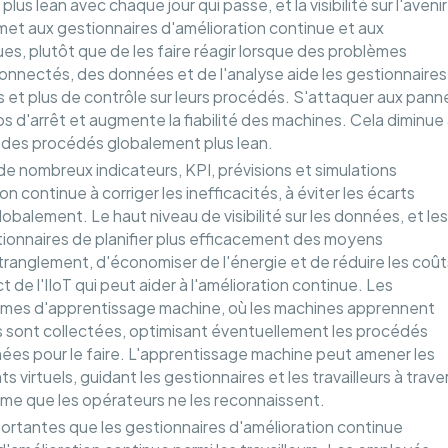
s lean avec chaque jour qui passe, et la visibilité sur l'avenir
rmet aux gestionnaires d'amélioration continue et aux
es, plutôt que de les faire réagir lorsque des problèmes
onnectés, des données et de l'analyse aide les gestionnaires
s et plus de contrôle sur leurs procédés. S'attaquer aux pann
s d'arrêt et augmente la fiabilité des machines. Cela diminue
e à des procédés globalement plus lean.
de nombreux indicateurs, KPI, prévisions et simulations
n continue à corriger les inefficacités, à éviter les écarts
lobalement. Le haut niveau de visibilité sur les données, et les
stionnaires de planifier plus efficacement des moyens
'étranglement, d'économiser de l'énergie et de réduire les coût
ect de l'IIoT qui peut aider à l'amélioration continue. Les
thmes d'apprentissage machine, où les machines apprennent
s sont collectées, optimisant éventuellement les procédés
mées pour le faire. L'apprentissage machine peut amener les
irtuels, guidant les gestionnaires et les travailleurs à trave
ême que les opérateurs ne les reconnaissent.
portantes que les gestionnaires d'amélioration continue