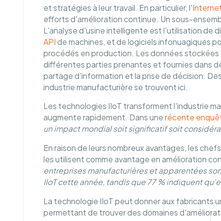
et stratégies à leur travail. En particulier, l'
Internet
efforts d'amélioration continue. Un sous-ensemble
L'analyse d'usine intelligente est l'utilisation 
API
de machines, et de logiciels infonuagiques pou
procédés en production. Les données stockées da
différentes parties prenantes et fournies dans d
partage d'information et la prise de décision. De
industrie manufacturière se trouvent ici.
Les technologies IIoT transforment l'industrie m
augmente rapidement. Dans une
récente enquêt
un impact mondial soit significatif soit considéra
En raison de leurs nombreux avantages, les chefs d
les utilisent comme avantage en amélioration co
entreprises manufacturières et apparentées son
IIoT cette année, tandis que 77 % indiquent qu'ell
La technologie IIoT peut donner aux fabricants un
permettant de trouver des domaines d'amélioratio