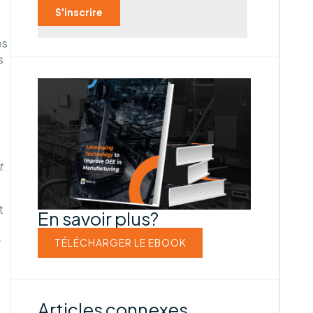
es
s
t
t
En savoir plus?
TÉLÉCHARGER LE EBOOK
Articles connexes