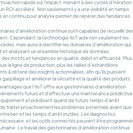
roaction rapide sur l'impact, menant à des cycles d'itération
un ROI accéléré. Non seulement il y a une visibilité en temps
ies en continu pour analyse permet de repérer des tendances
ionnaires d'amélioration continue sont capables de recueillir de
ent. Cependant, la technologie IIoT aide non seulement les
cédés, mais aussi à identifier les domaines d'amélioration qui
nt et analysant un ensemble historique de données,
r des motifs et tendances en qualité, débit et efficacité. Plus
 la ligne de production, plus les tailles d'échantillons
ts à obtenir des insights actionnables, afin qu'ils puissent
 gaspillage et améliorer la sécurité et la qualité des produits.
 avantages que l'IIoT offre aux gestionnaires d'amélioration
événements futurs et d'effectuer une maintenance prédictive
 l'équipement et prédisent quand de futurs temps d'arrêt
de traiter proactivement les problèmes potentiels avant que
tretien et les temps d'arrêt inutiles. Les diagnostics
 nécessaire, et les outils connectés peuvent être programmé
umaine. Le travail des gestionnaires d'amélioration continue