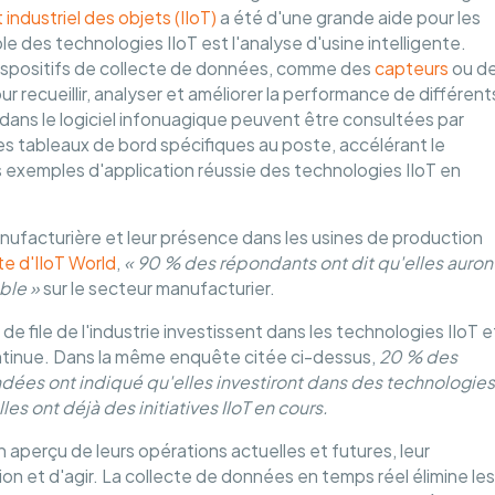
 industriel des objets (IIoT)
a été d'une grande aide pour les
 des technologies IIoT est l'analyse d'usine intelligente.
de dispositifs de collecte de données, comme des
capteurs
ou d
r recueillir, analyser et améliorer la performance de différent
ns le logiciel infonuagique peuvent être consultées par
es tableaux de bord spécifiques au poste, accélérant le
s exemples d'application réussie des technologies IIoT en
anufacturière et leur présence dans les usines de production
e d'IIoT World
,
« 90 % des répondants ont dit qu'elles auron
ble »
sur le secteur manufacturier.
e file de l'industrie investissent dans les technologies IIoT e
ntinue. Dans la même enquête citée ci-dessus,
20 % des
dées ont indiqué qu'elles investiront dans des technologies
es ont déjà des initiatives IIoT en cours.
 aperçu de leurs opérations actuelles et futures, leur
n et d'agir. La collecte de données en temps réel élimine les