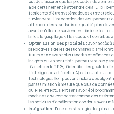
est de s'assurer que les procédés deviennent plu
aide certainement à atteindre cela. L'IIoT pe
fabricants d'être systématiques et stratégiqu
surviennent. L'intégration des équipements c
atteindre des standards de qualité plus élevé
avant qu'elles ne surviennent diminue les temp
la fois le gaspillage et les coûts et contribu
Optimisation des procédés :
avoir accès à 
prédictives aide les gestionnaires d'amélioratio
futurs et à devenir plus réactifs et efficaces g
insights qui en sont tirés, permettent aux ge
d'améliorer le TRG, d'identifier les goulots d
L'intelligence artificielle (IA) est un autre asp
technologies IIoT peuvent inclure des algori
par assimilation à mesure que plus de donnée
qu'elles effectuaient sans avoir été program
machines à se comporter comme des assistants v
les activités d'amélioration continue avant m
Intégration :
l'une des stratégies les plus im