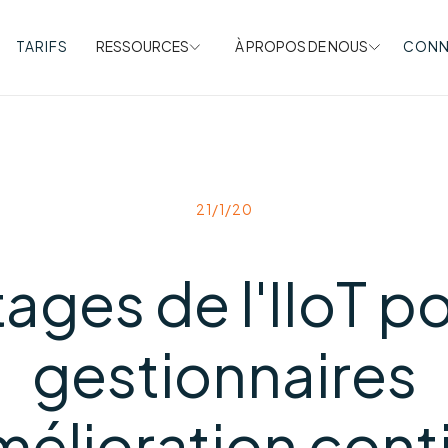
TARIFS
RESSOURCES
À PROPOS DE NOUS
CONN
21/1/20
ages de l'IIoT po
gestionnaires
mélioration cont