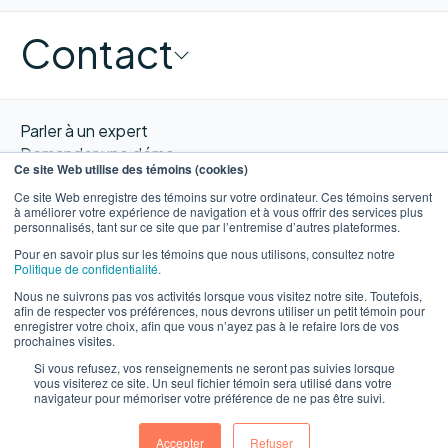
Contact
Parler à un expert
Demander une démo
Ce site Web utilise des témoins (cookies)
Obtenir un devis
Ce site Web enregistre des témoins sur votre ordinateur. Ces témoins servent
Contacter nous
à améliorer votre expérience de navigation et à vous offrir des services plus
personnalisés, tant sur ce site que par l’entremise d’autres plateformes.
Pour en savoir plus sur les témoins que nous utilisons, consultez notre
Politique de confidentialité.
Nous ne suivrons pas vos activités lorsque vous visitez notre site. Toutefois,
EN
afin de respecter vos préférences, nous devrons utiliser un petit témoin pour
enregistrer votre choix, afin que vous n’ayez pas à le refaire lors de vos
prochaines visites.
Si vous refusez, vos renseignements ne seront pas suivies lorsque
vous visiterez ce site. Un seul fichier témoin sera utilisé dans votre
navigateur pour mémoriser votre préférence de ne pas être suivi.
©WORXIMITY 2023
Privacy
Privacy
Terms &
Website by
notice
Policy
Conditions
Ulys.design
Accepter
Refuser