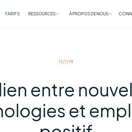
TARIFS
RESSOURCES
À PROPOS DE NOUS
CONN
11/7/19
lien entre nouve
ologies et empl
positif