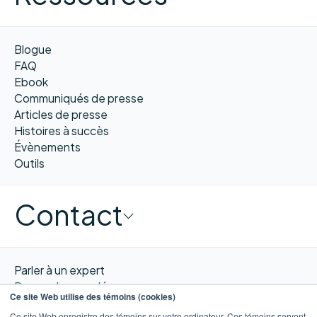
Blogue
FAQ
Ebook
Communiqués de presse
Articles de presse
Histoires à succès
Évènements
Outils
Contact
Parler à un expert
Demander une démo
Ce site Web utilise des témoins (cookies)
Obtenir un devis
Ce site Web enregistre des témoins sur votre ordinateur. Ces témoins servent