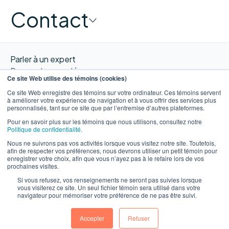
Contact
Parler à un expert
Demander une démo
Ce site Web utilise des témoins (cookies)
Obtenir un devis
Ce site Web enregistre des témoins sur votre ordinateur. Ces témoins servent
Contacter nous
à améliorer votre expérience de navigation et à vous offrir des services plus
personnalisés, tant sur ce site que par l’entremise d’autres plateformes.
Pour en savoir plus sur les témoins que nous utilisons, consultez notre
Politique de confidentialité.
Nous ne suivrons pas vos activités lorsque vous visitez notre site. Toutefois,
EN
afin de respecter vos préférences, nous devrons utiliser un petit témoin pour
enregistrer votre choix, afin que vous n’ayez pas à le refaire lors de vos
prochaines visites.
Si vous refusez, vos renseignements ne seront pas suivies lorsque
vous visiterez ce site. Un seul fichier témoin sera utilisé dans votre
navigateur pour mémoriser votre préférence de ne pas être suivi.
©WORXIMITY 2023
Privacy
Privacy
Terms &
Website by
notice
Policy
Conditions
Ulys.design
Accepter
Refuser