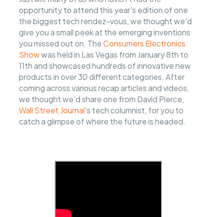
opportunity to attend this year's edition of one
the biggest tech rendez-vous, we thought we'd
give you a small peek at the emerging inventions
you missed out on. The
Consumers Electronics
Show
was held in Las Vegas from January 8th to
11th and showcased hundreds of innovative new
products in over 30 different categories. After
coming across various recap articles and videos,
we thought we'd share one from David Pierce,
Wall Street Journal
's tech columnist, for you to
catch a glimpse of where the future is headed.