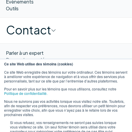
Évènements
Outils
Contact
Parler à un expert
Demander une démo
Ce site Web utilise des témoins (cookies)
Obtenir un devis
Ce site Web enregistre des témoins sur votre ordinateur. Ces témoins servent
Contacter nous
à améliorer votre expérience de navigation et à vous offrir des services plus
personnalisés, tant sur ce site que par l’entremise d’autres plateformes.
Pour en savoir plus sur les témoins que nous utilisons, consultez notre
Politique de confidentialité.
Nous ne suivrons pas vos activités lorsque vous visitez notre site. Toutefois,
EN
afin de respecter vos préférences, nous devrons utiliser un petit témoin pour
enregistrer votre choix, afin que vous n’ayez pas à le refaire lors de vos
prochaines visites.
Si vous refusez, vos renseignements ne seront pas suivies lorsque
vous visiterez ce site. Un seul fichier témoin sera utilisé dans votre
navigateur pour mémoriser votre préférence de ne pas être suivi.