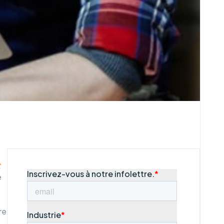
t
e
re