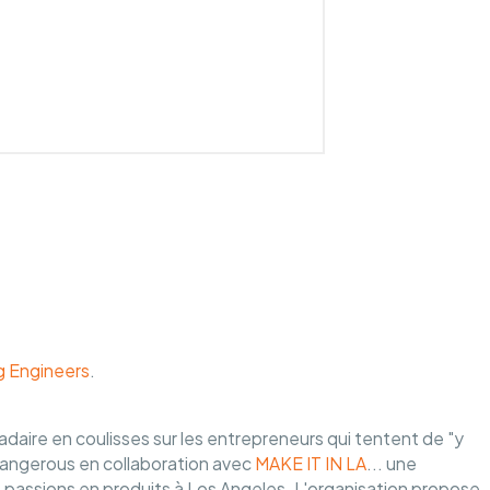
g Engineers
.
aire en coulisses sur les entrepreneurs qui tentent de "y
d dangerous en collaboration avec
MAKE IT IN LA
... une
passions en produits à Los Angeles. L'organisation propose