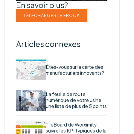
En savoir plus?
TÉLÉCHARGER LE EBOOK
Articles connexes
Êtes-vous sur la carte des
manufacturiers innovants?
La feuille de route
numérique de votre usine :
une liste de plus de 5 points
TileBoard de Worximity :
suivre les KPI typiques de la