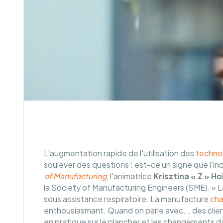
L'augmentation rapide de l'utilisation des
techno
soulever des questions : est-ce un signe que l'in
of Manufacturing
, l'animatrice
Krisztina « Z » Ho
la Society of Manufacturing Engineers (SME). « La 
sous assistance respiratoire. La manufacture
ch
enthousiasmant. Quand on parle avec... des clie
en pratique sur le plancher et les changements dan