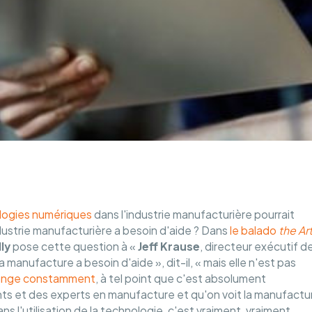
logies numériques
dans l'industrie manufacturière pourrait
dustrie manufacturière a besoin d'aide ? Dans
le balado
the Ar
lly
pose cette question à «
Jeff Krause
, directeur exécutif d
manufacture a besoin d'aide », dit-il, « mais elle n'est pas
ange constamment
, à tel point que c'est absolument
nts et des experts en manufacture et qu'on voit la manufactu
s l'utilisation de la technologie, c'est vraiment, vraiment