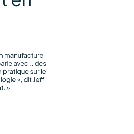
en manufacture
arle avec... des
 pratique sur le
ogie », dit Jeff
t. »