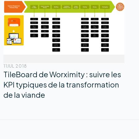
11
JUL 2018
TileBoard de Worximity : suivre les
KPI typiques de la transformation
de la viande