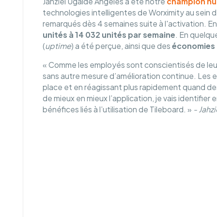
Jahziel Ugalde Angeles a été notre
champion nu
technologies intelligentes de Worximity au sein d
remarqués dès 4 semaines suite à l'activation. En
unités à 14 032 unités par semaine
. En quelqu
(
uptime
) a été perçue, ainsi que des
économies 
« Comme les employés sont conscientisés de leur 
sans autre mesure d’amélioration continue. Les e
place et en réagissant plus rapidement quand des p
de mieux en mieux l’application, je vais identifi
bénéfices liés à l’utilisation de Tileboard. »
- Jahz