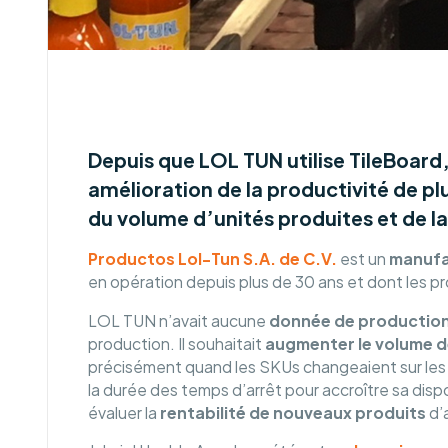
Depuis que LOL TUN utilise TileBoard
amélioration de la productivité de 
du volume d’unités produites et de l
Productos Lol-Tun S.A. de C.V.
est un
manufa
en opération depuis plus de 30 ans et dont les p
LOL TUN n’avait aucune
donnée de production
production. Il souhaitait
augmenter le volume 
précisément quand les SKUs changeaient sur les li
la durée des temps d’arrêt pour accroître sa dispo
évaluer la
rentabilité de nouveaux produits
d’