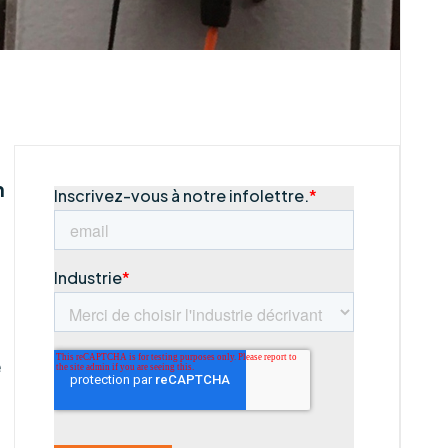
n
s
e