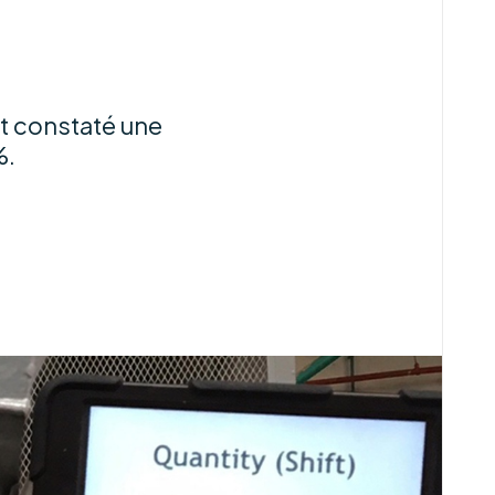
nt constaté une
%.