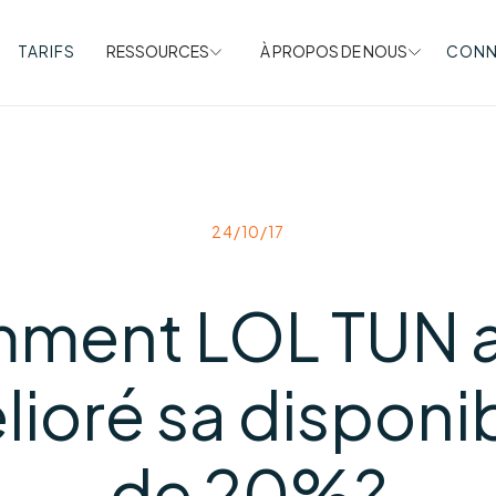
TARIFS
RESSOURCES
À PROPOS DE NOUS
CONN
24/10/17
ment LOL TUN a-
ioré sa disponib
de 20%?