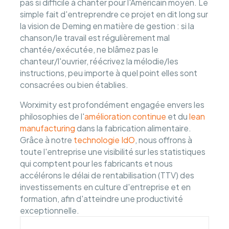
pas si difficile à chanter pour l'Américain moyen. Le
simple fait d'entreprendre ce projet en dit long sur
la vision de Deming en matière de gestion : si la
chanson/le travail est régulièrement mal
chantée/exécutée, ne blâmez pas le
chanteur/l'ouvrier, réécrivez la mélodie/les
instructions, peu importe à quel point elles sont
consacrées ou bien établies.
Worximity est profondément engagée envers les
philosophies de l'
amélioration continue
et du
lean
manufacturing
dans la fabrication alimentaire.
Grâce à notre
technologie IdO
, nous offrons à
toute l'entreprise une visibilité sur les statistiques
qui comptent pour les fabricants et nous
accélérons le délai de rentabilisation (TTV) des
investissements en culture d'entreprise et en
formation, afin d'atteindre une productivité
exceptionnelle.