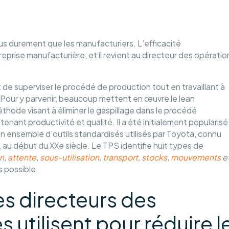
us durement que les manufacturiers. L’efficacité
prise manufacturière, et il revient au directeur des opératio
 de superviser le procédé de production tout en travaillant à
té. Pour y parvenir, beaucoup mettent en œuvre le lean
thode visant à éliminer le gaspillage dans le procédé
enant productivité et qualité. Il a été initialement popularisé
un ensemble d’outils standardisés utilisés par Toyota, connu
 au début du XXe siècle. Le TPS identifie huit types de
n
,
attente
,
sous-utilisation
,
transport
,
stocks
,
mouvements
e
us possible.
les directeurs des
 utilisent pour réduire l