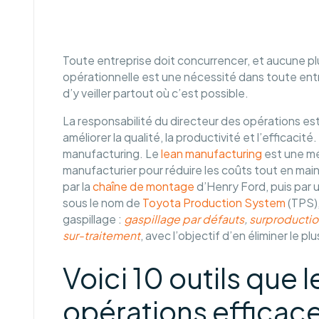
Toute entreprise doit concurrencer, et aucune pl
opérationnelle est une nécessité dans toute entre
d’y veiller partout où c’est possible.
La responsabilité du directeur des opérations est
améliorer la qualité, la productivité et l’efficaci
manufacturing. Le
lean manufacturing
est une mé
manufacturier pour réduire les coûts tout en maint
par la
chaîne de montage
d’Henry Ford, puis par 
sous le nom de
Toyota Production System
(TPS),
gaspillage :
gaspillage par défauts
,
surproductio
sur-traitement
, avec l’objectif d’en éliminer le pl
Voici 10 outils que 
opérations efficaces