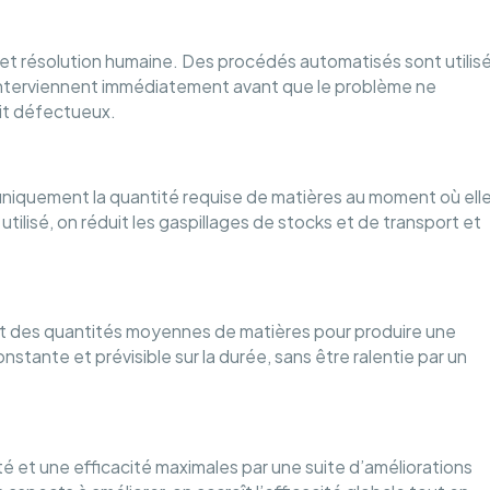
 résolution humaine. Des procédés automatisés sont utilis
 interviennent immédiatement avant que le problème ne
duit défectueux.
uniquement la quantité requise de matières au moment où ell
utilisé, on réduit les gaspillages de stocks et de transport et
ant des quantités moyennes de matières pour produire une
stante et prévisible sur la durée, sans être ralentie par un
té et une efficacité maximales par une suite d’améliorations