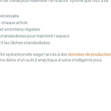
e travail pour maximiser l’efficacité. Il prône que tout a sa
 nécessaire
 chaque article
et entretiens réguliers
 standardisées pour maintenir l’espace
nt les tâches standardisées
ité opérationnelle exige l’accès à des
données de productio
une démo d’un outil d’analytique d’usine intelligente pour