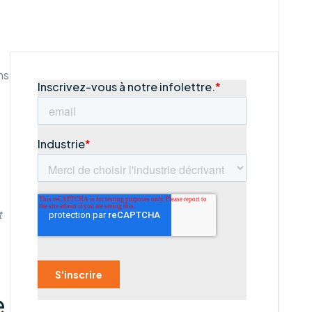
ns
t
e