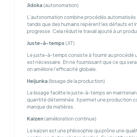
Jidoka
(autonomation)
L’autonomation combine procédés automatisés et
tandis que des humains repèrent les défauts et
progresse. Cela réduit le travail ajouté à un pro
Juste-à-temps
(JIT)
Le juste-à-temps consiste à fournir au procédé 
est nécessaire. En ne fournissant que ce qui sera 
on améliore l’efficacité globale.
Heijunka
(lissage de la production)
Le lissage facilite le juste-à-temps en mainten
quantité déterminée. Il permet une production con
manque de matières.
Kaizen
(amélioration continue)
Le kaizen est une philosophie qui prône une quali