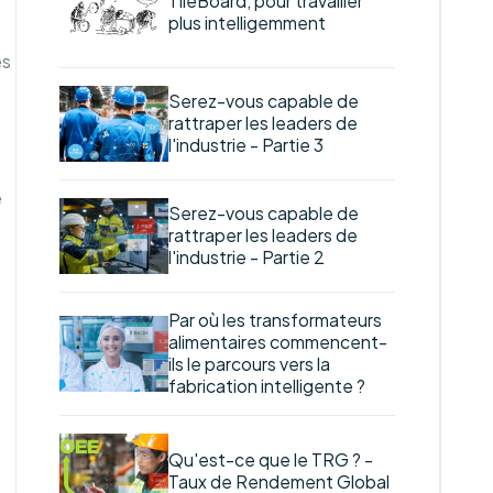
TileBoard, pour travailler
plus intelligemment
és
Serez-vous capable de
rattraper les leaders de
l'industrie - Partie 3
e
Serez-vous capable de
rattraper les leaders de
l'industrie - Partie 2
Par où les transformateurs
alimentaires commencent-
ils le parcours vers la
fabrication intelligente ?
Qu'est-ce que le TRG ? -
Taux de Rendement Global