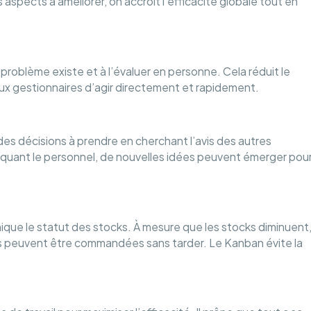
s aspects à améliorer, on accroît l’efficacité globale tout en
problème existe et à l’évaluer en personne. Cela réduit le
aux gestionnaires d’agir directement et rapidement.
s décisions à prendre en cherchant l’avis des autres
iquant le personnel, de nouvelles idées peuvent émerger pou
que le statut des stocks. À mesure que les stocks diminuent
res peuvent être commandées sans tarder. Le Kanban évite la
.