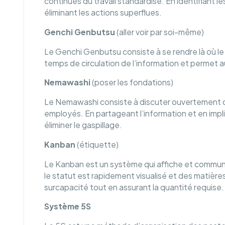
continues du travail standardisé. En identifiant le
éliminant les actions superflues.
Genchi Genbutsu
(aller voir par soi-même)
Le Genchi Genbutsu consiste à se rendre là où le 
temps de circulation de l’information et permet 
Nemawashi
(poser les fondations)
Le Nemawashi consiste à discuter ouvertement de
employés. En partageant l’information et en impl
éliminer le gaspillage.
Kanban
(étiquette)
Le Kanban est un système qui affiche et communi
le statut est rapidement visualisé et des matiè
surcapacité tout en assurant la quantité requise
Système 5S