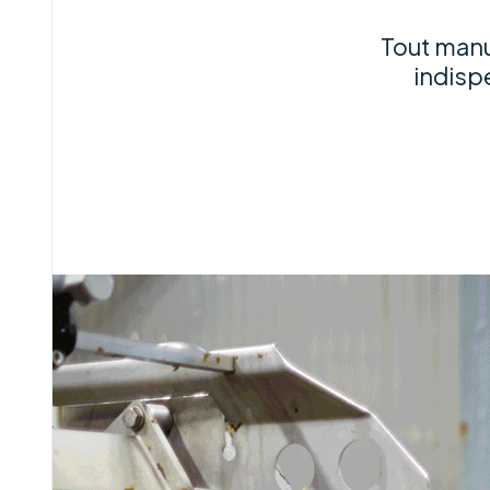
Tout manuf
indisp