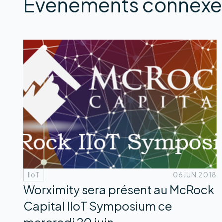
Événements connexe
IIoT
06
JUN 2018
Worximity sera présent au McRock
Capital IIoT Symposium ce