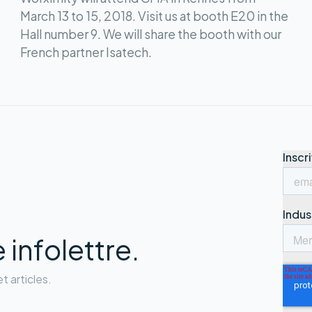
March 13 to 15, 2018. Visit us at booth E20 in the
Hall number 9. We will share the booth with our
French partner Isatech.
infolettre.
t articles.