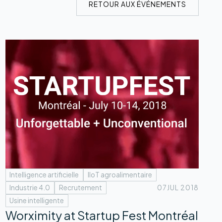
RETOUR AUX ÉVÉNEMENTS
Intelligence artificielle
IIoT agroalimentaire
Industrie 4.0
Recrutement
07
JUL 2018
Usine intelligente
Worximity at Startup Fest Montréal