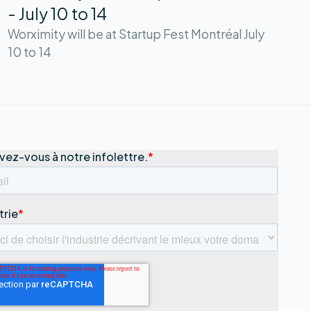
- July 10 to 14
Worximity will be at Startup Fest Montréal July
10 to 14