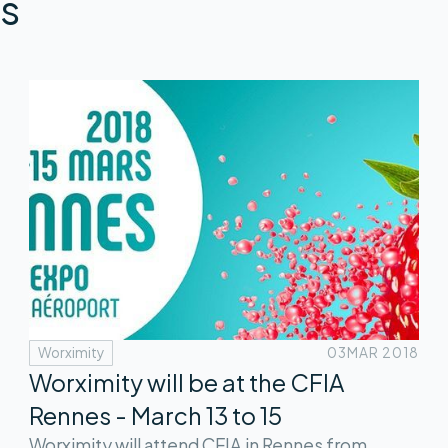
s
Worximity
03
MAR 2018
Worximity will be at the CFIA
Rennes - March 13 to 15
Worximity will attend CFIA in Rennes from