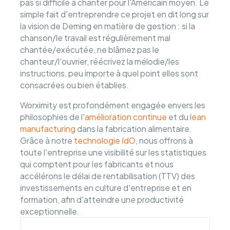
pas si difficile à chanter pour l'Américain moyen. Le
simple fait d'entreprendre ce projet en dit long sur
la vision de Deming en matière de gestion : si la
chanson/le travail est régulièrement mal
chantée/exécutée, ne blâmez pas le
chanteur/l'ouvrier, réécrivez la mélodie/les
instructions, peu importe à quel point elles sont
consacrées ou bien établies.
Worximity est profondément engagée envers les
philosophies de l'
amélioration continue
et du
lean
manufacturing
dans la fabrication alimentaire.
Grâce à notre
technologie IdO
, nous offrons à
toute l'entreprise une visibilité sur les statistiques
qui comptent pour les fabricants et nous
accélérons le délai de rentabilisation (TTV) des
investissements en culture d'entreprise et en
formation, afin d'atteindre une productivité
exceptionnelle.