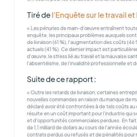
Tiré de
l’Enquête sur le travail
« Les pénuries de main-d’œuvre entraînent toute 
enquête, les principaux problèmes auxquels sont
de livraison (61 %), l'augmentation des coûts (46
actuels (41 %). Ce dernier impact est particulière
d’œuvre, le stress lié au travail et la mauvaise s
l’absentéisme, de l’invalidité professionnelle et de
Suite de ce rapport :
« Outre les retards de livraison, certaines entre
nouvelles commandes en raison du manque de mai
déclaré avoir été confrontées à de tels coûts au
résulte en un coût important pour l'industrie qui 
et d'opportunités commerciales perdues. En fait,
de 1,1 milliard de dollars au cours de l'année écoul
contrats perdus ou refusés et de pénalités pour r