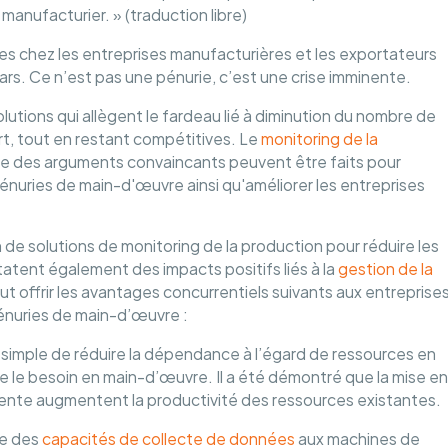
 manufacturier. » (traduction libre)
 chez les entreprises manufacturières et les exportateurs
lars. Ce n’est pas une pénurie, c’est une crise imminente.
olutions qui allègent le fardeau lié à diminution du nombre de
ourt, tout en restant compétitives. Le
monitoring de la
que des arguments convaincants peuvent être faits pour
nuries de main-d'œuvre ainsi qu'améliorer les entreprises
de solutions de monitoring de la production pour réduire les
atent également des impacts positifs liés à la
gestion de la
ut offrir les avantages concurrentiels suivants aux entreprise
énuries de main-d’œuvre :
 simple de réduire la dépendance à l’égard de ressources en
 le besoin en main-d’œuvre. Il a été démontré que la mise en
igente augmentent la productivité des ressources existantes.
te des
capacités de collecte de données
aux machines de