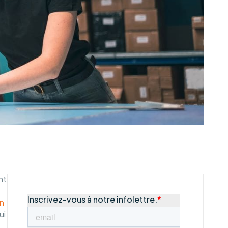
nt
on
ui