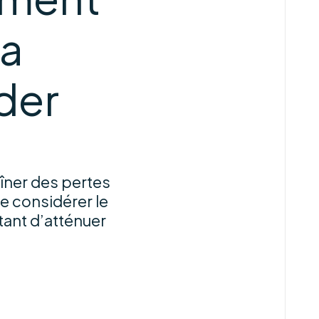
la
der
îner des pertes
de considérer le
tant d’atténuer