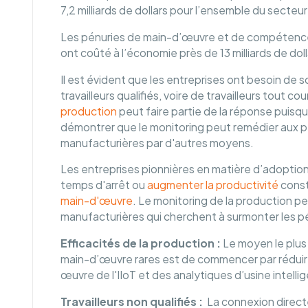
7,2 milliards de dollars pour l’ensemble du secteur
Les pénuries de main-d’œuvre et de compétences
ont coûté à l’économie près de 13 milliards de dol
Il est évident que les entreprises ont besoin de s
travailleurs qualifiés, voire de travailleurs tout c
production
peut faire partie de la réponse puis
démontrer que le monitoring peut remédier aux pé
manufacturières par d'autres moyens.
Les entreprises pionnières en matière d’adoption 
temps d'arrêt ou
augmenter la productivité
const
main-d'œuvre
. Le monitoring de la production pe
manufacturières qui cherchent à surmonter les p
Efficacités de la production :
Le moyen le plus
main-d’œuvre rares est de commencer par réduire
œuvre de l'IIoT et des analytiques d’usine intell
Travailleurs non qualifiés :
La connexion direc