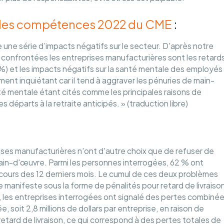
 et les compétences 2022 du CME
:
une série d’impacts négatifs sur le secteur. D'après notre
 confrontées les entreprises manufacturières sont les retard
 %) et les impacts négatifs sur la santé mentale des employés
ment inquiétant car il tend à aggraver les pénuries de main-
anté mentale étant cités comme les principales raisons de
s départs à la retraite anticipés. » (traduction libre)
prises manufacturières n'ont d'autre choix que de refuser de
n-d'œuvre. Parmi les personnes interrogées, 62 % ont
 cours des 12 derniers mois. Le cumul de ces deux problèmes
se manifeste sous la forme de pénalités pour retard de livraiso
 les entreprises interrogées ont signalé des pertes combiné
ée, soit 2,8 millions de dollars par entreprise, en raison de
etard de livraison, ce qui correspond à des pertes totales de