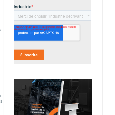
s
n
es