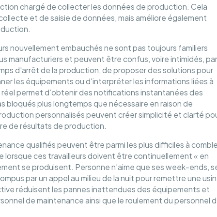
uction chargé de collecter les données de production. Cela
collecte et de saisie de données, mais améliore également
oduction.
eurs nouvellement embauchés ne sont pas toujours familiers
 manufacturiers et peuvent être confus, voire intimidés, pa
temps d'arrêt de la production, de proposer des solutions pour
nner les équipements ou d'interpréter les informations liées à
 réel permet d’obtenir des notifications instantanées des
 pas bloqués plus longtemps que nécessaire en raison de
roduction personnalisés peuvent créer simplicité et clarté po
ière de résultats de production.
ance qualifiés peuvent être parmi les plus difficiles à comble
e lorsque ces travailleurs doivent être continuellement « en
ement se produisent. Personne n’aime que ses week-ends, s
ompus par un appel au milieu de la nuit pour remettre une usi
tive réduisent les pannes inattendues des équipements et
ersonnel de maintenance ainsi que le roulement du personnel 