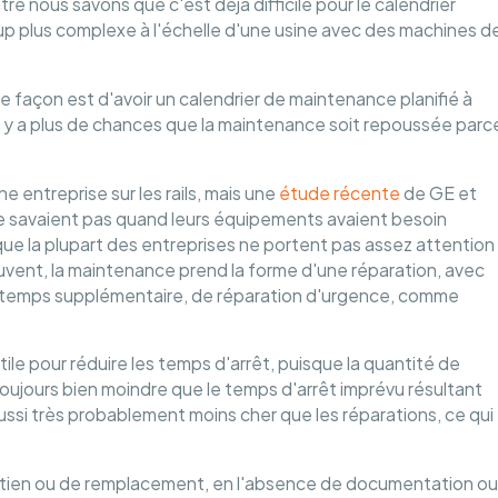
tre nous savons que c'est déjà difficile pour le calendrier
up plus complexe à l'échelle d'une usine avec des machines d
e façon est d'avoir un calendrier de maintenance planifié à
 il y a plus de chances que la maintenance soit repoussée parc
e entreprise sur les rails, mais une
étude récente
de GE et
e savaient pas quand leurs équipements avaient besoin
ue la plupart des entreprises ne portent pas assez attention
uvent, la maintenance prend la forme d'une réparation, avec
 temps supplémentaire, de réparation d'urgence, comme
le pour réduire les temps d'arrêt, puisque la quantité de
oujours bien moindre que le temps d'arrêt imprévu résultant
ssi très probablement moins cher que les réparations, ce qui
etien ou de remplacement, en l'absence de documentation ou