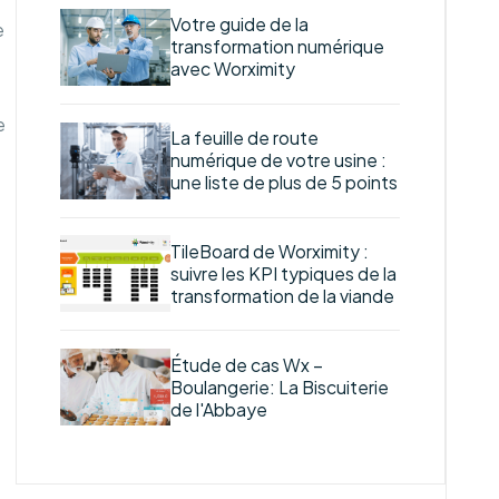
Votre guide de la
e
transformation numérique
avec Worximity
e
La feuille de route
numérique de votre usine :
une liste de plus de 5 points
TileBoard de Worximity :
suivre les KPI typiques de la
transformation de la viande
Étude de cas Wx –
Boulangerie: La Biscuiterie
de l'Abbaye