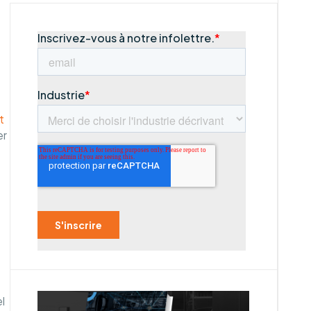
t
er
l