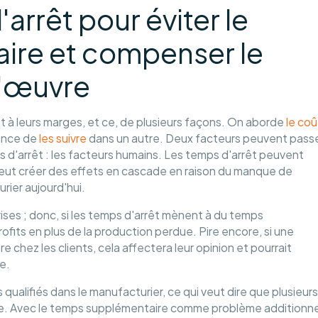
arrêt pour éviter le
ire et compenser le
'œuvre
t à leurs marges, et ce, de plusieurs façons. On aborde
le coû
tance de
les suivre
dans un autre. Deux facteurs peuvent pass
 d'arrêt : les facteurs humains. Les temps d'arrêt peuvent
eut créer des effets en cascade en raison du manque de
urier aujourd'hui.
ses ; donc, si les temps d'arrêt mènent à du temps
fits en plus de la production perdue. Pire encore, si une
chez les clients, cela affectera leur opinion et pourrait
se.
 qualifiés dans le manufacturier, ce qui veut dire que plusieurs
de. Avec le temps supplémentaire comme problème additionne