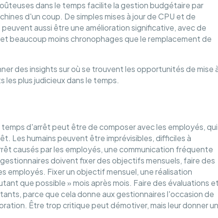
oûteuses dans le temps facilite la gestion budgétaire par
achines d'un coup. De simples mises à jour de CPU et de
es peuvent aussi être une amélioration significative, avec de
s et beaucoup moins chronophages que le remplacement de
ner des insights sur où se trouvent les opportunités de mise 
s les plus judicieux dans le temps.
es temps d'arrêt peut être de composer avec les employés, qui
êt. Les humains peuvent être imprévisibles, difficiles à
'arrêt causés par les employés, une communication fréquente
 gestionnaires doivent fixer des objectifs mensuels, faire des
es employés. Fixer un objectif mensuel, une réalisation
autant que possible » mois après mois. Faire des évaluations e
ants, parce que cela donne aux gestionnaires l'occasion de
oration. Être trop critique peut démotiver, mais leur donner u