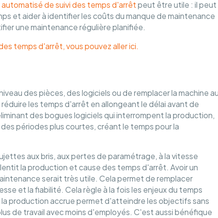
l automatisé de suivi des temps d'arrêt
peut être utile : il peut
mps et aider à identifier les coûts du manque de maintenance
ifier une maintenance régulière planifiée.
es temps d'arrêt, vous pouvez aller ici.
niveau des pièces, des logiciels ou de remplacer la machine a
éduire les temps d'arrêt en allongeant le délai avant de
iminant des bogues logiciels qui interrompent la production,
des périodes plus courtes, créant le temps pour la
jettes aux bris, aux pertes de paramétrage, à la vitesse
entit la production et cause des temps d'arrêt. Avoir un
a maintenance serait très utile. Cela permet de remplacer
se et la fiabilité. Cela règle à la fois les enjeux du temps
a production accrue permet d'atteindre les objectifs sans
lus de travail avec moins d'employés. C'est aussi bénéfique