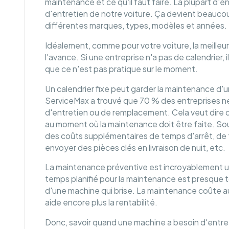
maintenance et ce qu'il faut faire. La plupart d'en
d'entretien de notre voiture. Ça devient beauco
différentes marques, types, modèles et années.
Idéalement, comme pour votre voiture, la meilleur
l'avance. Si une entreprise n'a pas de calendrier,
que ce n'est pas pratique sur le moment.
Un calendrier fixe peut garder la maintenance d'un
ServiceMax a trouvé que 70 % des entreprises n
d'entretien ou de remplacement. Cela veut dire q
au moment où la maintenance doit être faite. So
des coûts supplémentaires de temps d'arrêt, de
envoyer des pièces clés en livraison de nuit, etc.
La maintenance préventive est incroyablement uti
temps planifié pour la maintenance est presque t
d'une machine qui brise. La maintenance coûte au
aide encore plus la rentabilité.
Donc, savoir quand une machine a besoin d'entr