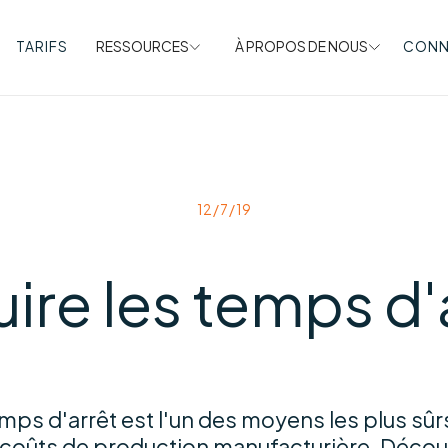
TARIFS
RESSOURCES
À PROPOS DE NOUS
CONN
12/7/19
ire les temps d'
mps d'arrêt est l'un des moyens les plus sûr
s coûts de production manufacturière. Décou