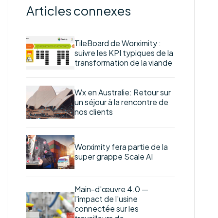
Articles connexes
TileBoard de Worximity :
suivre les KPI typiques de la
transformation de la viande
Wx en Australie: Retour sur
un séjour à la rencontre de
nos clients
Worximity fera partie de la
super grappe Scale AI
Main-d'œuvre 4.0 —
l'impact de l'usine
connectée sur les