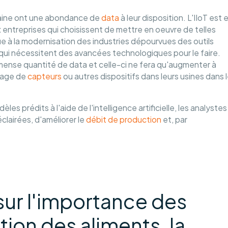
aine ont une abondance de
data
à leur disposition. L'IIoT est 
 entreprises qui choisissent de mettre en oeuvre de telles
e à la modernisation des industries dépourvues des outils
qui nécessitent des avancées technologiques pour le faire.
mmense quantité de data et celle-ci ne fera qu'augmenter à
tage de
capteurs
ou autres dispositifs dans leurs usines dans 
es prédits à l'aide de l'intelligence artificielle, les analystes
lairées, d'améliorer le
débit de production
et, par
 sur l'importance des
ion des aliments, la