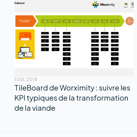
11
JUL 2018
TileBoard de Worximity : suivre les
KPI typiques de la transformation
de la viande