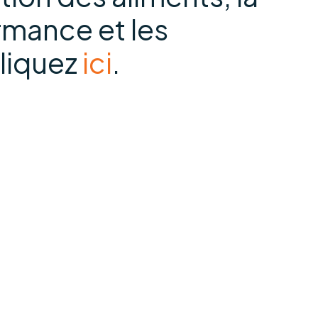
rmance et les
cliquez
ici
.