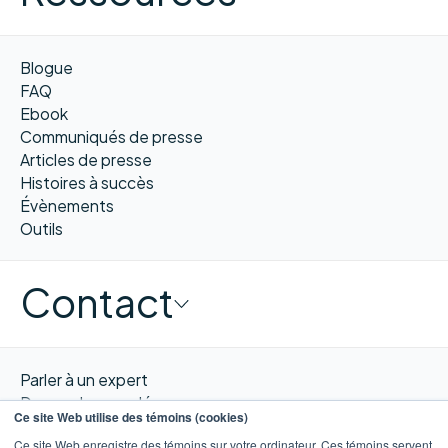
Blogue
FAQ
Ebook
Communiqués de presse
Articles de presse
Histoires à succès
Évènements
Outils
Contact
Parler à un expert
Demander une démo
Ce site Web utilise des témoins (cookies)
Obtenir un devis
Ce site Web enregistre des témoins sur votre ordinateur. Ces témoins servent